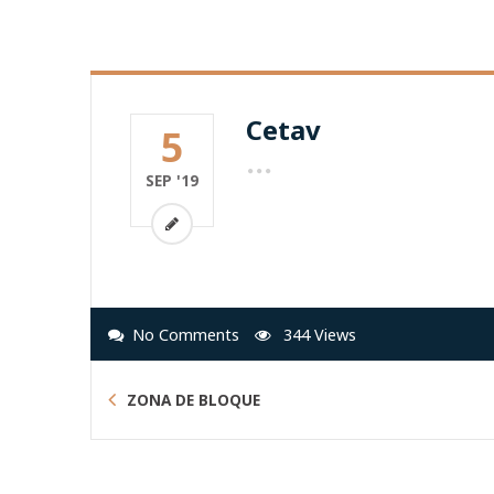
Cetav
5
SEP '19
No Comments
344
Views
ZONA DE BLOQUE