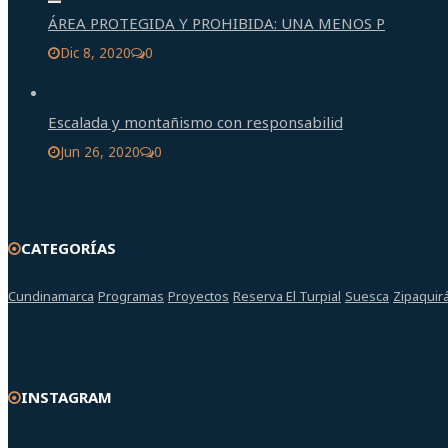
ÁREA PROTEGIDA Y PROHIBIDA: UNA MENOS P
Dic 8, 2020
0
Escalada y montañismo con responsabilid
Jun 26, 2020
0
CATEGORÍAS
Cundinamarca
Programas
Proyectos
Reserva El Turpial
Suesca
Zipaquir
INSTAGRAM