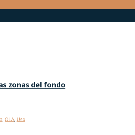
las zonas del fondo
a
,
OLA
,
Uso