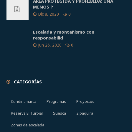
ÁREA PROTEGIDA Y PROHIBIDA: UNA
MENOS P
Dic 8, 2020
0
Escalada y montañismo con
responsabilid
Jun 26, 2020
0
CATEGORÍAS
Cundinamarca
Programas
Proyectos
Reserva El Turpial
Suesca
Zipaquirá
Zonas de escalada